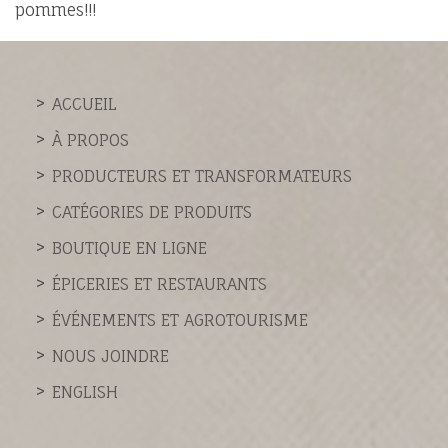
pommes!!!
ACCUEIL
À PROPOS
PRODUCTEURS ET TRANSFORMATEURS
CATÉGORIES DE PRODUITS
BOUTIQUE EN LIGNE
ÉPICERIES ET RESTAURANTS
ÉVÉNEMENTS ET AGROTOURISME
NOUS JOINDRE
ENGLISH